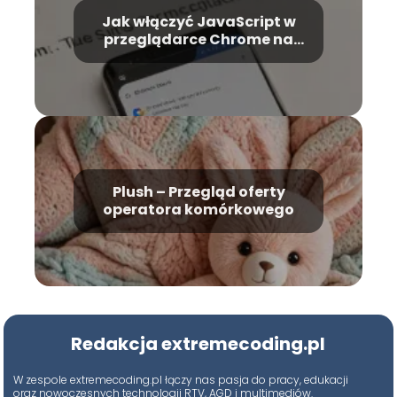
Jak włączyć JavaScript w
przeglądarce Chrome na
telefonie z Androidem?
Plush – Przegląd oferty
operatora komórkowego
Redakcja extremecoding.pl
W zespole extremecoding.pl łączy nas pasja do pracy, edukacji
oraz nowoczesnych technologii RTV, AGD i multimediów.