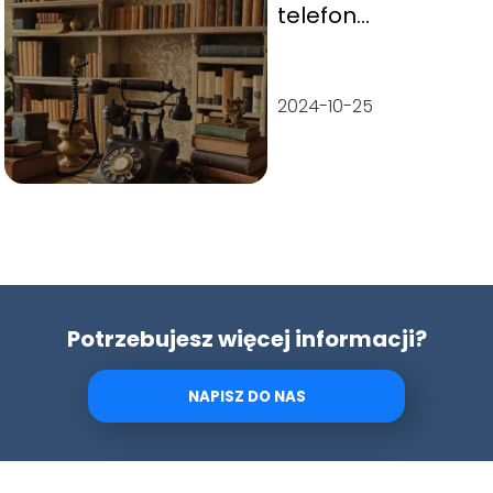
telefon
stacjonarny i
kiedy? – Historia i
ciekawostki
2024-10-25
Potrzebujesz więcej informacji?
NAPISZ DO NAS