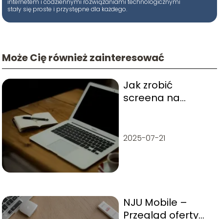
internetem i codziennymi rozwiązaniami technologicznymi
stały się proste i przystępne dla każdego.
Może Cię również zainteresować
Jak zrobić
screena na
laptopie?
2025-07-21
NJU Mobile –
Przegląd oferty