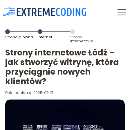
Strona główna
Internet
Strony
internetowe
Łódź – jak
stworzyć
Strony internetowe Łódź –
witrynę, która
przyciągnie
jak stworzyć witrynę, która
nowych
klientów?
przyciągnie nowych
klientów?
Data publikacji: 2025-07-21