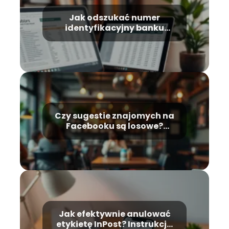
Jak odszukać numer
identyfikacyjny banku
Zalando i dlaczego ma to
znaczenie?
Czy sugestie znajomych na
Facebooku są losowe?
Wyjaśniamy!
Jak efektywnie anulować
etykietę InPost? Instrukcja