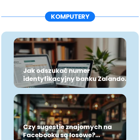
KOMPUTERY
Jak odszukać numer
identyfikacyjny banku Zalando i
dlaczego ma to znaczenie?
Czy sugestie znajomych na
Facebooku są losowe?