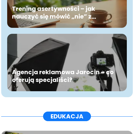
Trening asertywności – jak
nauczyć się mówić „nie” z
pewnością siebie?
Agencja reklamowa Jarocin – co
oferują specjaliści?
EDUKACJA