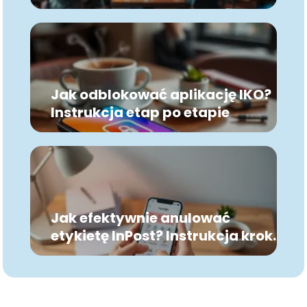
Wyjaśniamy!
Jak odblokować aplikację IKO?
Instrukcja etap po etapie
Jak efektywnie anulować
etykietę InPost? Instrukcja krok
po kroku