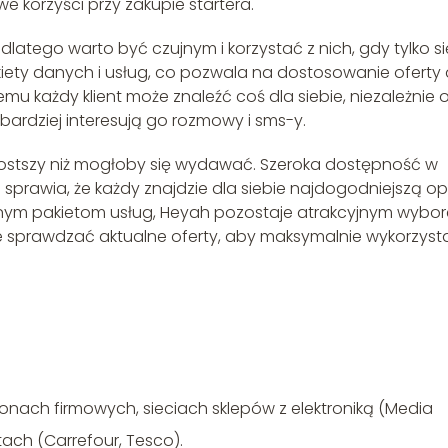
korzyści przy zakupie startera.
latego warto być czujnym i korzystać z nich, gdy tylko si
kiety danych i usług, co pozwala na dostosowanie oferty
emu każdy klient może znaleźć coś dla siebie, niezależnie 
 bardziej interesują go rozmowy i sms-y.
rostszy niż mogłoby się wydawać. Szeroka dostępność w
 sprawia, że każdy znajdzie dla siebie najdogodniejszą op
dnym pakietom usług, Heyah pozostaje atrakcyjnym wybo
ze sprawdzać aktualne oferty, aby maksymalnie wykorzyst
onach firmowych, sieciach sklepów z elektroniką (Media
ach (Carrefour, Tesco).