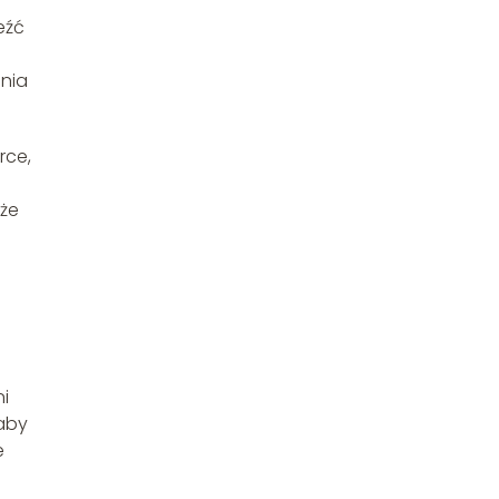
eźć
ania
rce,
że
ni
 aby
e