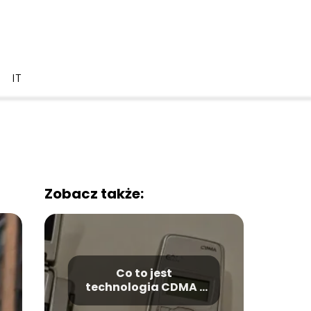
IT
Zobacz także:
Co to jest
technologia CDMA i
dlaczego znika?