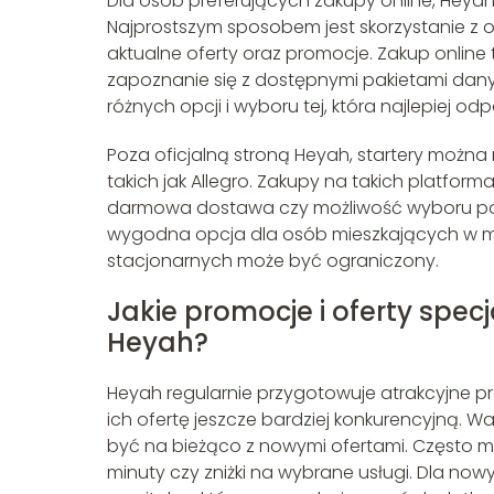
Dla osób preferujących zakupy online, Heyah
Najprostszym sposobem jest skorzystanie z of
aktualne oferty oraz promocje. Zakup onlin
zapoznanie się z dostępnymi pakietami dany
różnych opcji i wyboru tej, która najlepiej
Poza oficjalną stroną Heyah, startery moż
takich jak Allegro. Zakupy na takich platform
darmowa dostawa czy możliwość wyboru pom
wygodna opcja dla osób mieszkających w mn
stacjonarnych może być ograniczony.
Jakie promocje i oferty spec
Heyah?
Heyah regularnie przygotowuje atrakcyjne pr
ich ofertę jeszcze bardziej konkurencyjną. 
być na bieżąco z nowymi ofertami. Często 
minuty czy zniżki na wybrane usługi. Dla no