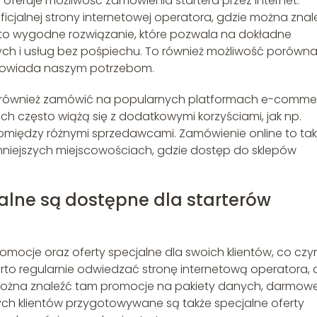
 oferuje możliwość zamówienia startera przez internet.
icjalnej strony internetowej operatora, gdzie można znal
e to wygodne rozwiązanie, które pozwala na dokładne
ch i usług bez pośpiechu. To również możliwość porówn
 odpowiada naszym potrzebom.
na również zamówić na popularnych platformach e-comme
ach często wiążą się z dodatkowymi korzyściami, jak np.
iędzy różnymi sprzedawcami. Zamówienie online to tak
iejszych miejscowościach, gdzie dostęp do sklepów
jalne są dostępne dla starterów
omocje oraz oferty specjalne dla swoich klientów, co czy
Warto regularnie odwiedzać stronę internetową operatora,
można znaleźć tam promocje na pakiety danych, darmow
wych klientów przygotowywane są także specjalne oferty