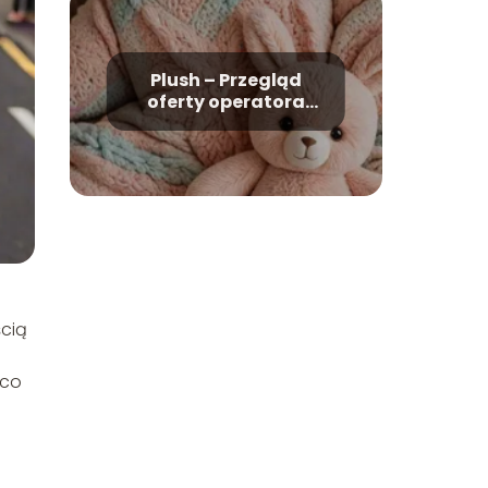
Plush – Przegląd
oferty operatora
komórkowego
ścią
 co