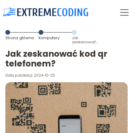
Strona główna
Komputery
Jak
zeskanować
kod qr
telefonem?
Jak zeskanować kod qr
telefonem?
Data publikacji: 2024-10-25