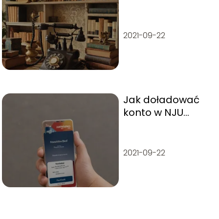
stacjonarny i
kiedy? – Historia i
ciekawostki
2021-09-22
Jak doładować
konto w NJU
Mobile?
2021-09-22