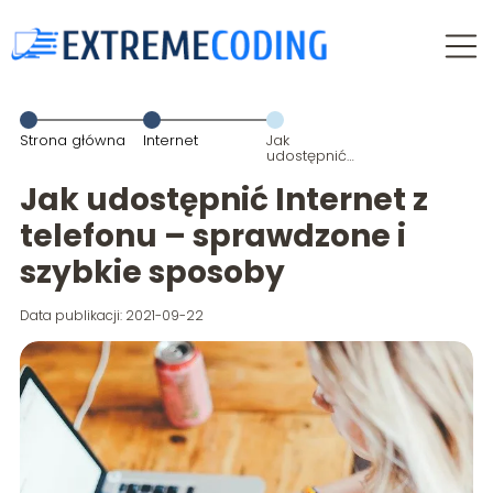
Strona główna
Internet
Jak
udostępnić
Internet z
telefonu –
Jak udostępnić Internet z
sprawdzone i
szybkie
telefonu – sprawdzone i
sposoby
szybkie sposoby
Data publikacji: 2021-09-22